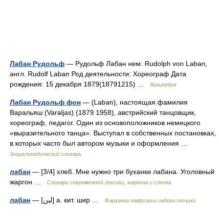
Лабан Рудольф
— Рудольф Лабан нем. Rudolph von Laban,
англ. Rudolf Laban Род деятельности: Хореограф Дата
рождения: 15 декабря 1879(18791215) …
Википедия
Лабан Рудольф фон
— (Laban), настоящая фамилия
Варальяш (Varaljas) (1879 1958), австрийский танцовщик,
хореограф, педагог. Один из основоположников немецкого
«выразительного танца». Выступал в собственных постановках,
в которых часто был автором музыки и оформления …
Энциклопедический словарь
лабан
— [3/4] хлеб. Мне нужно три буханки лабана. Уголовный
жаргон …
Cловарь современной лексики, жаргона и сленга
лабан
— [لبن] а. кит. шир …
Фарҳанги тафсирии забони тоҷикӣ