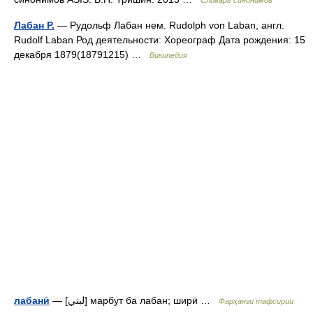
Словарь синонимов
Лабан Р.
— Рудольф Лабан нем. Rudolph von Laban, англ.
Rudolf Laban Род деятельности: Хореограф Дата рождения: 15
декабря 1879(18791215) …
Википедия
лабанӣ
— [لبني] марбут ба лабан; ширӣ …
Фарҳанги тафсирии